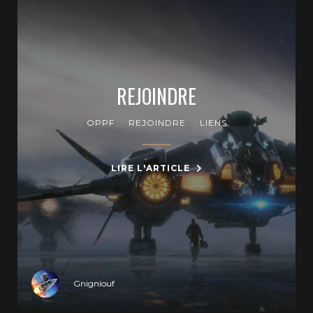
REJOINDRE
OPPF
REJOINDRE
LIENS
LIRE L'ARTICLE
Gnigniouf